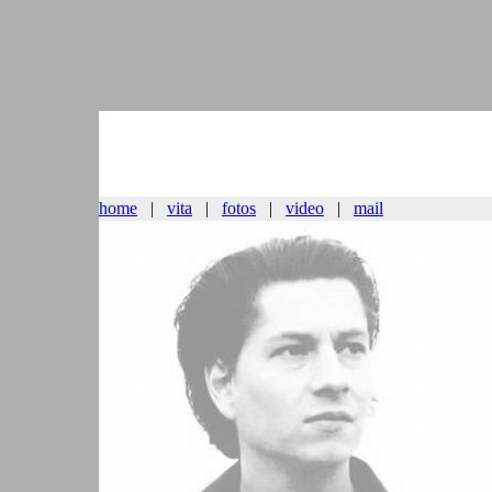
home
|
vita
|
fotos
|
video
|
mail